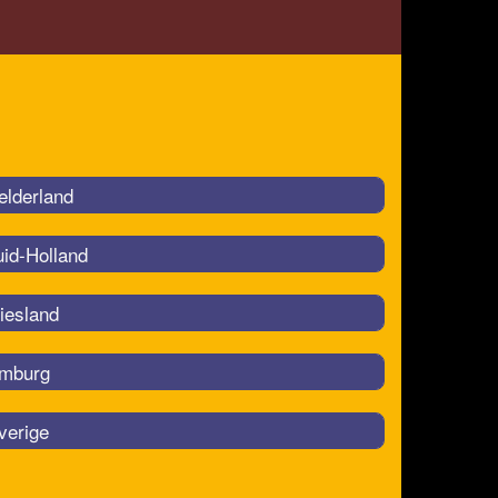
elderland
uid-Holland
iesland
imburg
verige