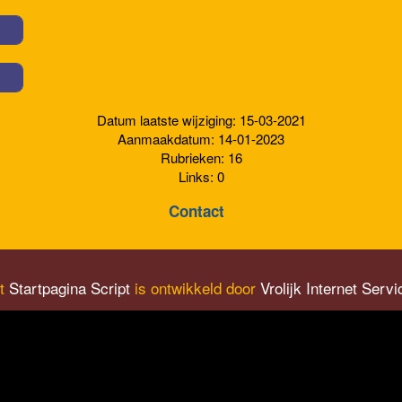
Datum laatste wijziging: 15-03-2021
Aanmaakdatum: 14-01-2023
Rubrieken: 16
Links: 0
Contact
t
Startpagina Script
is ontwikkeld door
Vrolijk Internet Servi