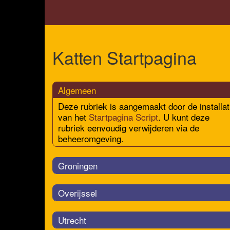
Katten Startpagina
Algemeen
Deze rubriek is aangemaakt door de installat
van het
Startpagina Script
. U kunt deze
rubriek eenvoudig verwijderen via de
beheeromgeving.
Groningen
Overijssel
Utrecht