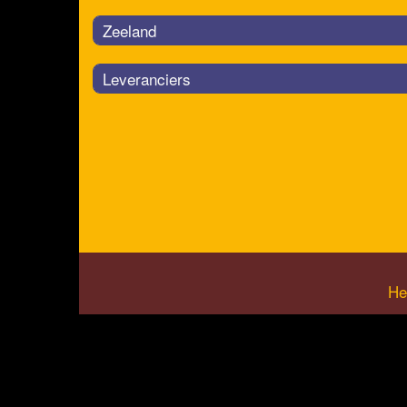
Zeeland
Leveranciers
He