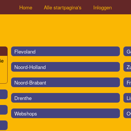
Home
Alle startpagina's
Inloggen
Flevoland
G
ie
Noord-Holland
Z
Noord-Brabant
Fr
Drenthe
L
Webshops
O